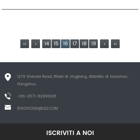
‹‹
‹
14
15
16
17
18
19
›
››
1279 Shenda Road, filiale di Jingjiang, distretto di Xiaoshan,
Hangzhou
+86-0571-82995618
819005298@QQ.COM
ISCRIVITI A NOI