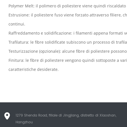
Polymer Melt: il polimero di poliestere viene quindi riscaldat
Estrusione: il poliestere fuso viene forzato attraverso filiere, c
continui.
Raffreddamento e solidificazione: i filamenti appena formati ve
Trafilatura: le fibre solidificate subiscono un processo di traf
Testurizzazione (opzionale): alcune fibre di poliestere possono
Finitura: le fibre di poliestere vengono quindi sottoposte a var
caratteristiche desiderate.
1279 Shenda Road, filiale di Jingjiang, distretto di Xiaoshan,
Hangzhou