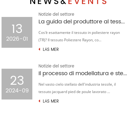
NEWS&
EVENTS
Notizie del settore
La guida del produttore al tessuto in rayon poliestere (TR): perché domina il mercato globale dell’abbigliamento
13
Cos'è esattamente il tessuto in poliestere rayon
2026-01
(TR)? Il tessuto Poliestere Rayon, co...
LÄS MER
Notizie del settore
Il processo di modellatura e stent del tessuto jacquard pied de poule lavorato a maglia
23
Nel vasto cielo stellato dell'industria tessile, il
2024-09
tessuto jacquard pied de poule lavorato ...
LÄS MER