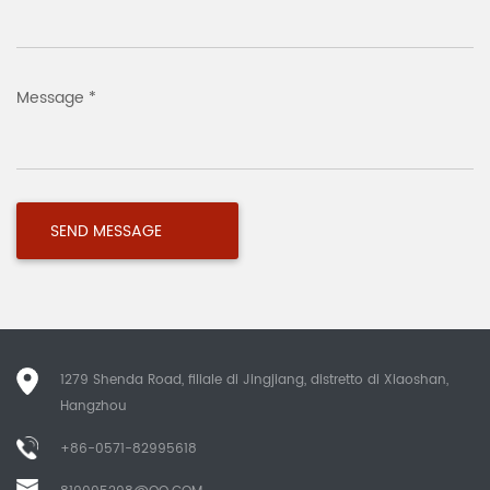
Message *
1279 Shenda Road, filiale di Jingjiang, distretto di Xiaoshan,
Hangzhou
+86-0571-82995618