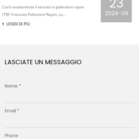
23
Nel vasto cielo stellato dell'industria tessile, il
2024-09
tessuto jacquard pied de poule lavorato ...
LEGGI DI PIÙ
LASCIATE UN MESSAGGIO
Name *
Email *
Phone