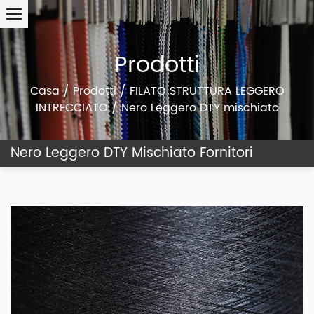
Prodotti
Casa
/
Prodotti
/
FILATO STRUTTURA LEGGERO
INTRECCIATO
/
Nero Leggero DTY mischiato
Nero Leggero DTY Mischiato Fornitori