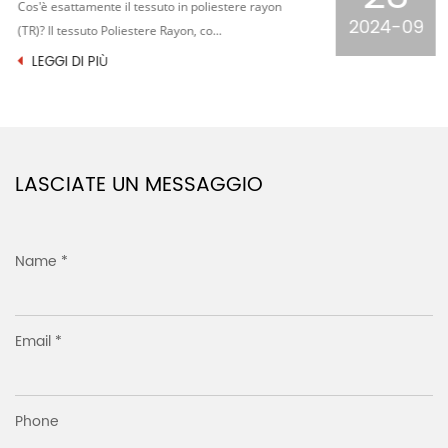
Nel vasto cielo stellato dell'industria tessile, il
2024-09
tessuto jacquard pied de poule lavorato ...
LEGGI DI PIÙ
LASCIATE UN MESSAGGIO
Name *
Email *
Phone