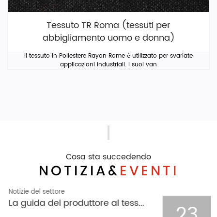
Tessuto TR Roma (tessuti per
abbigliamento uomo e donna)
Il tessuto in Poliestere Rayon Rome è utilizzato per svariate
applicazioni industriali. I suoi van
Cosa sta succedendo
NOTIZIA&
EVENTI
Notizie del settore
Il processo di modellatura e stent del tessuto jacquard pied de poule lavorato a maglia
23