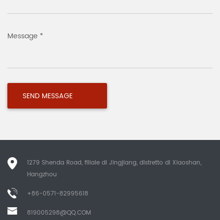
Message *
1279 Shenda Road, filiale di Jingjiang, distretto di Xiaoshan,
Hangzhou
+86-0571-82995618
819005298@QQ.COM